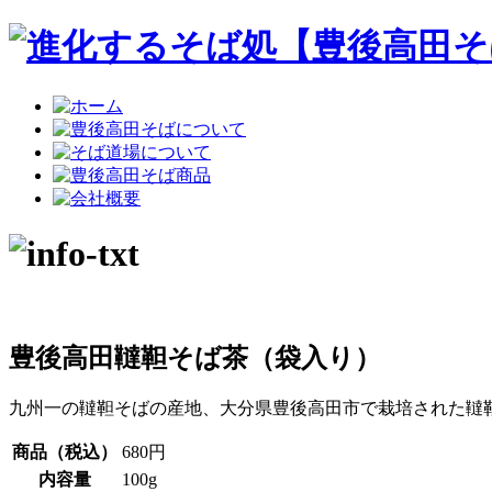
豊後高田韃靼そば茶（袋入り）
九州一の韃靼そばの産地、大分県豊後高田市で栽培された韃
商品（税込）
680円
内容量
100g