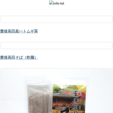
豊後高田産ハトムギ茶
豊後高田そば（乾麺）